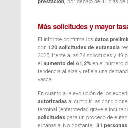
prestación,
por debajo de 41 días de p
Más solicitudes y mayor tas
El informe confirma los
datos prelim
con
120
solicitudes de eutanasia
re
2025, frente a las 74 solicitudes y 49 
el
aumento del 61,2%
en el número de
tendencia al alza y refleja una demand
vasca.
En cuanto a la evolución de los exped
autorizadas
al cumplir las condiciones
terminal (enfermedad grave e incurable
solicitudes
para un proceso de eutan
eutanasia. No obstante,
31 personas 