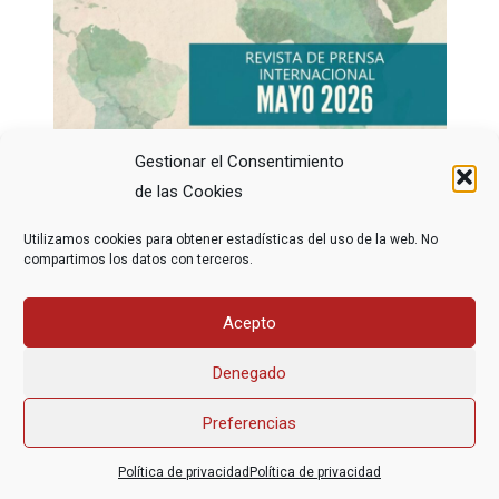
Gestionar el Consentimiento
Te contamos los avances y obstáculos para
de las Cookies
acceder a los derechos al final de la vida a nivel
Utilizamos cookies para obtener estadísticas del uso de la web. No
internacional.
compartimos los datos con terceros.
Acepto
Denegado
Preferencias
Asociación Federal Derecho a Morir Dignamente (DMD)
Política de privacidad
Política de privacidad
informacion@derechoamorir.org
- 91 369 17 46