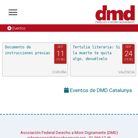
Eventos
Documento de
SEP
Tertulia literaria: Si
SEP
11
24
instrucciones previas
la muerte te quita
algo, devuélvelo
(19:30)
(19:30)
CORUÑA
VALÈNCIA
Eventos de DMD Catalunya
Asociación Federal Derecho a Morir Dignamente (DMD)
informacion@derechoamorir.org
- 91 369 17 46