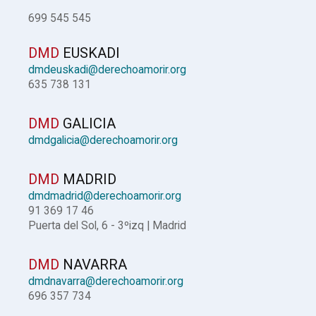
699 545 545
DMD
EUSKADI
dmdeuskadi@derechoamorir.org
635 738 131
DMD
GALICIA
dmdgalicia@derechoamorir.org
DMD
MADRID
dmdmadrid@derechoamorir.org
91 369 17 46
Puerta del Sol, 6 - 3ºizq | Madrid
DMD
NAVARRA
dmdnavarra@derechoamorir.org
696 357 734