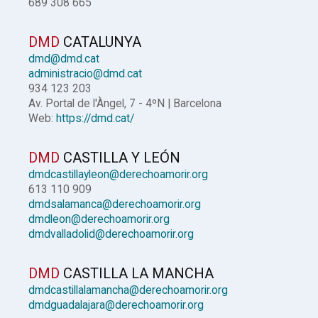
689 308 665
DMD
CATALUNYA
dmd@dmd.cat
administracio@dmd.cat
934 123 203
Av. Portal de l'Àngel, 7 - 4ºN | Barcelona
Web:
https://dmd.cat/
DMD
CASTILLA Y LEÓN
dmdcastillayleon@derechoamorir.org
613 110 909
dmdsalamanca@derechoamorir.org
dmdleon@derechoamorir.org
dmdvalladolid@derechoamorir.org
DMD
CASTILLA LA MANCHA
dmdcastillalamancha@derechoamorir.org
dmdguadalajara@derechoamorir.org