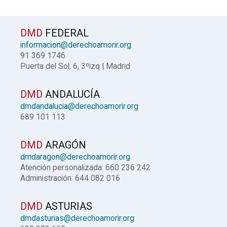
DMD
FEDERAL
informacion@derechoamorir.org
91 369 1746
Puerta del Sol, 6, 3ºizq | Madrid
DMD
ANDALUCÍA
dmdandalucia@derechoamorir.org
689 101 113
DMD
ARAGÓN
dmdaragon@derechoamorir.org
Atención personalizada: 660 236 242
Administración: 644 082 016
DMD
ASTURIAS
dmdasturias@derechoamorir.org