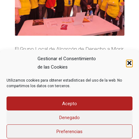
El Grupo Local de Alcorcón de Derecho a Morir
Dignamente (DMD) Madrid participó en las
Gestionar el Consentimiento
actividades programadas en la Semana de la
de las Cookies
Salud 2026, que tuvo lugar del 14 al 21 de …
Utilizamos cookies para obtener estadísticas del uso de la web. No
compartimos los datos con terceros.
Acepto
Denegado
Preferencias