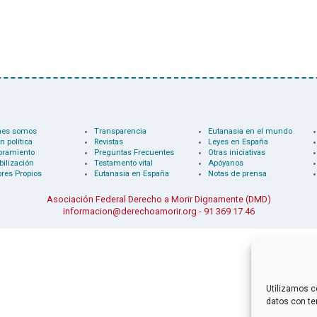
nes somos
Transparencia
Eutanasia en el mundo
n política
Revistas
Leyes en España
oramiento
Preguntas Frecuentes
Otras iniciativas
bilización
Testamento vital
Apóyanos
res Propios
Eutanasia en España
Notas de prensa
Asociación Federal Derecho a Morir Dignamente (DMD)
informacion@derechoamorir.org
- 91 369 17 46
Utilizamos c
datos con te