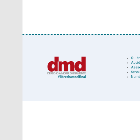
Quié
Acció
Ases
Sensi
Nomb