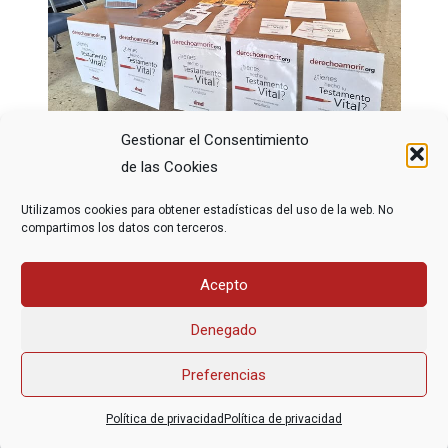
Gestionar el Consentimiento
Supone una ocasión para dar visibilidad a un
de las Cookies
derecho reconocido a la ciudadanía y fomentar
Utilizamos cookies para obtener estadísticas del uso de la web. No
conversaciones en torno al final de vida.
compartimos los datos con terceros.
Acepto
Denegado
Preferencias
Asociación Federal Derecho a Morir Dignamente (DMD)
Política de privacidad
Política de privacidad
informacion@derechoamorir.org
- 91 369 17 46