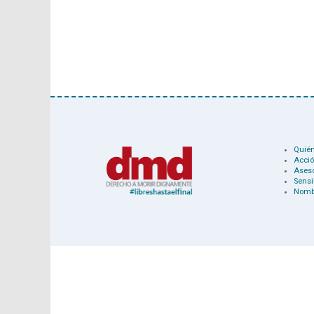
Quié
Acció
Ases
Sensi
Nomb