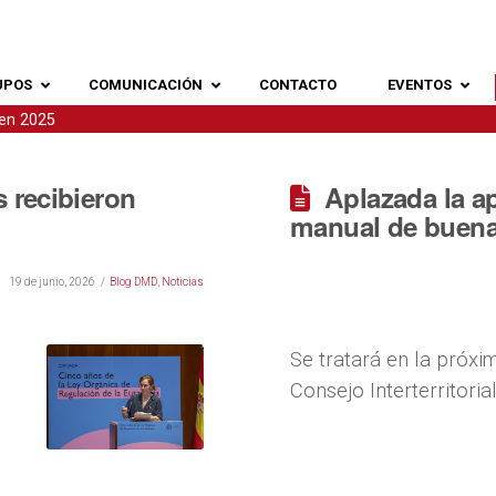
UPOS
COMUNICACIÓN
CONTACTO
EVENTOS
 en 2025
 recibieron
Aplazada la a
manual de buenas
19 de junio, 2026
Blog DMD
,
Noticias
Se tratará en la próxi
Consejo Interterritoria
s