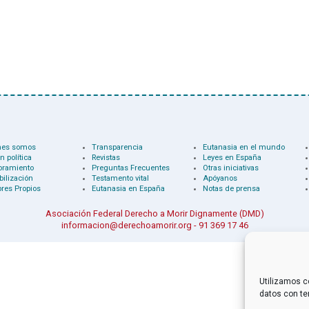
nes somos
Transparencia
Eutanasia en el mundo
n política
Revistas
Leyes en España
oramiento
Preguntas Frecuentes
Otras iniciativas
bilización
Testamento vital
Apóyanos
res Propios
Eutanasia en España
Notas de prensa
Asociación Federal Derecho a Morir Dignamente (DMD)
informacion@derechoamorir.org
- 91 369 17 46
Utilizamos c
datos con te