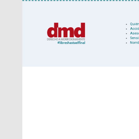
Quié
Acció
Ases
Sensi
Nomb