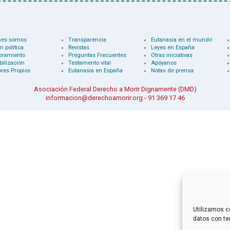
nes somos
Transparencia
Eutanasia en el mundo
n política
Revistas
Leyes en España
oramiento
Preguntas Frecuentes
Otras iniciativas
bilización
Testamento vital
Apóyanos
res Propios
Eutanasia en España
Notas de prensa
Asociación Federal Derecho a Morir Dignamente (DMD)
informacion@derechoamorir.org
- 91 369 17 46
Utilizamos c
datos con te