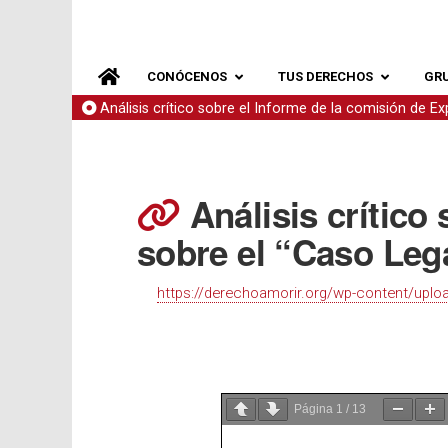
CONÓCENOS
TUS DERECHOS
GR
Análisis crítico sobre el Informe de la comisión de E
Análisis crítico
sobre el “Caso Le
https://derechoamorir.org/wp-content/uploa
Página
1
/
13