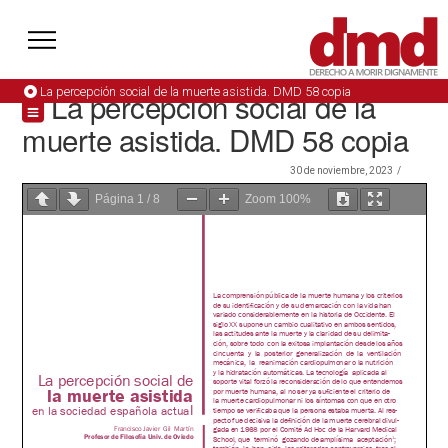
La percepción social de la muerte asistida. DMD 58 copia
La percepción social de la
muerte asistida. DMD 58 copia
30 de noviembre, 2023
Página
1
/
8
Zoom
100%