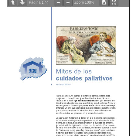
Página
1
/
4
Zoom
100%