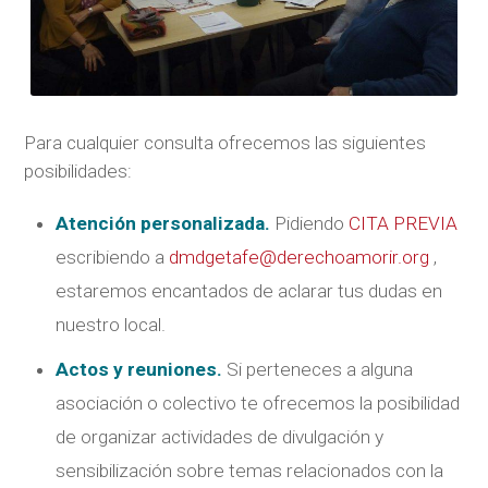
Para cualquier consulta ofrecemos las siguientes
posibilidades:
Atención personalizada.
Pidiendo
CITA PREVIA
escribiendo a
dmdgetafe@derechoamorir.org
,
estaremos encantados de aclarar tus dudas en
nuestro local.
Actos y reuniones.
Si perteneces a alguna
asociación o colectivo te ofrecemos la posibilidad
de organizar actividades de divulgación y
sensibilización sobre temas relacionados con la