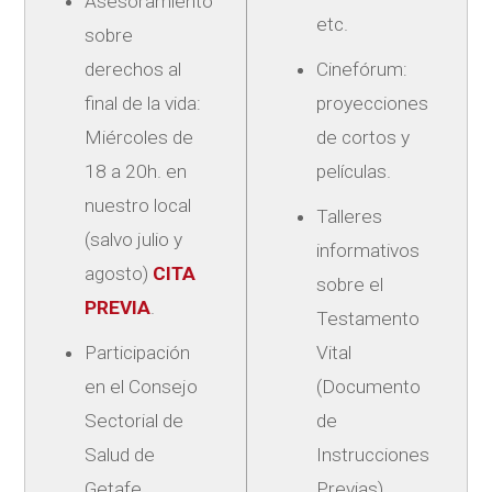
Asesoramiento
etc.
sobre
derechos al
Cinefórum:
final de la vida:
proyecciones
Miércoles de
de cortos y
18 a 20h. en
películas.
nuestro local
Talleres
(salvo julio y
informativos
agosto)
CITA
sobre el
PREVIA
.
Testamento
Participación
Vital
en el Consejo
(Documento
Sectorial de
de
Salud de
Instrucciones
Getafe.
Previas).