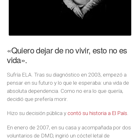
«Quiero dejar de no vivir, esto no es
vida».
Sufría ELA. Tras su diagnóstico en 2003, empezó a
pensar en su futuro y lo que le esperaba: una vida de
absoluta dependencia. Como no era lo que quería,
decidió que prefería morir.
Hizo su decisión pública y
contó su historia a El País
.
En enero de 2007, en su casa y acompañada por dos
voluntarios de DMD, ingirió un cóctel letal de