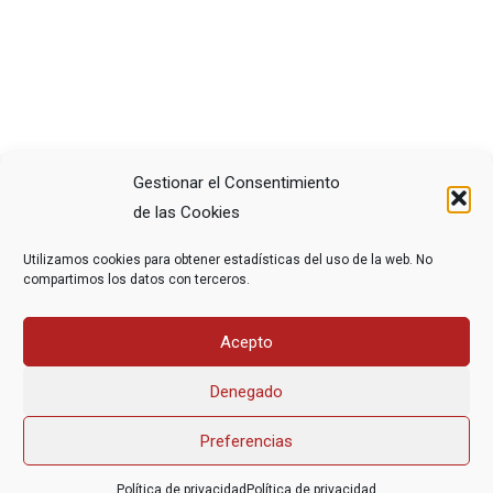
Gestionar el Consentimiento
de las Cookies
COMPARTE ESTE ARTÍCULO
Utilizamos cookies para obtener estadísticas del uso de la web. No
compartimos los datos con terceros.
Acepto
Denegado
Preferencias
Asociación Federal Derecho a Morir Dignamente (DMD)
Política de privacidad
Política de privacidad