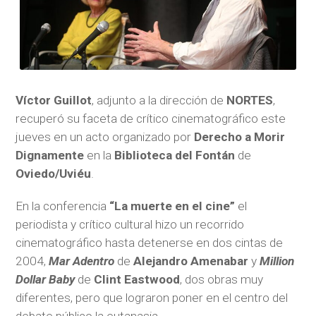
Víctor Guillot
, adjunto a la dirección de
NORTES
,
recuperó su faceta de crítico cinematográfico este
jueves en un acto organizado por
Derecho a Morir
Dignamente
en la
Biblioteca del Fontán
de
Oviedo/Uviéu
.
En la conferencia
“La muerte en el cine”
el
periodista y crítico cultural hizo un recorrido
cinematográfico hasta detenerse en dos cintas de
2004,
Mar Adentro
de
Alejandro Amenabar
y
Million
Dollar Baby
de
Clint Eastwood
, dos obras muy
diferentes, pero que lograron poner en el centro del
debate público la eutanasia.