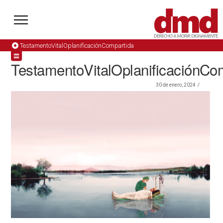
TestamentoVitalOplanificaciónCompartida
TestamentoVitalOplanificaciónCo
30 de enero, 2024