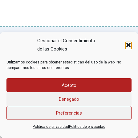
Gestionar el Consentimiento
Asociación Federal Derecho a Morir Dignamente (DMD)
de las Cookies
informacion@derechoamorir.org
- 91 369 17 46
Utilizamos cookies para obtener estadísticas del uso de la web. No
compartimos los datos con terceros.
Acepto
Denegado
Preferencias
Política de privacidad
Política de privacidad