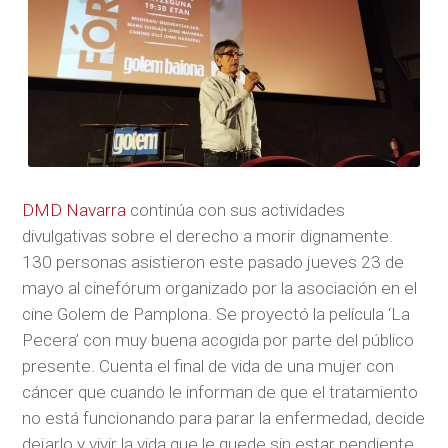
DMD Navarra
continúa con sus actividades
divulgativas sobre el derecho a morir dignamente.
130 personas asistieron este pasado jueves 23 de
mayo al cinefórum organizado por la asociación en el
cine Golem de Pamplona. Se proyectó la película ‘La
Pecera’ con muy buena acogida por parte del público
presente. Cuenta el final de vida de una mujer con
cáncer que cuando le informan de que el tratamiento
no está funcionando para parar la enfermedad, decide
dejarlo y vivir la vida que le quede sin estar pendiente