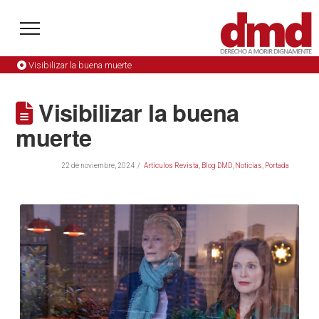
Visibilizar la buena muerte
Visibilizar la buena
muerte
22 de noviembre, 2024
Artículos Revista
,
Blog DMD
,
Noticias
,
Portada