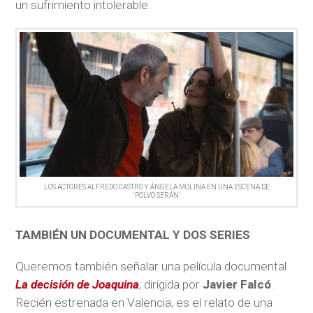
un sufrimiento intolerable.
LOS ACTORES ALFREDO CASTRO Y ÁNGELA MOLINA EN UNA ESCENA DE
‘POLVO SERÁN’
TAMBIÉN UN DOCUMENTAL Y DOS SERIES
Queremos también señalar una película documental
La decisión de Joaquina
, dirigida por
Javier Falcó
.
Recién estrenada en Valencia, es el relato de una