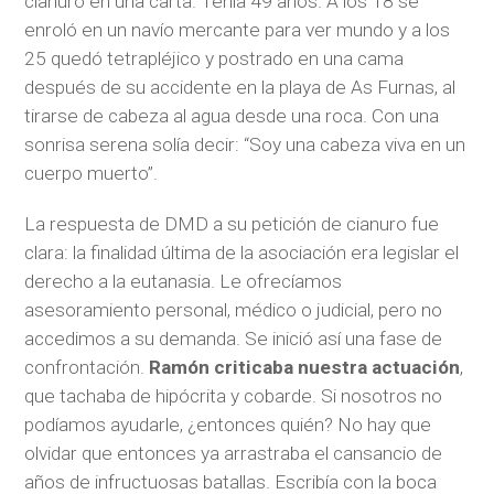
cianuro en una carta. Tenía 49 años. A los 18 se
enroló en un navío mercante para ver mundo y a los
25 quedó tetrapléjico y postrado en una cama
después de su accidente en la playa de As Furnas, al
tirarse de cabeza al agua desde una roca. Con una
sonrisa serena solía decir: “Soy una cabeza viva en un
cuerpo muerto”.
La respuesta de DMD a su petición de cianuro fue
clara: la finalidad última de la asociación era legislar el
derecho a la eutanasia. Le ofrecíamos
asesoramiento personal, médico o judicial, pero no
accedimos a su demanda. Se inició así una fase de
confrontación.
Ramón criticaba nuestra actuación
,
que tachaba de hipócrita y cobarde. Si nosotros no
podíamos ayudarle, ¿entonces quién? No hay que
olvidar que entonces ya arrastraba el cansancio de
años de infructuosas batallas. Escribía con la boca