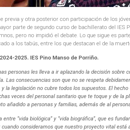
e previa y otra posterior con participación de los
jóve
ayor parte de segundo curso de bachillerato del IES 
lumnos, pero no impidió el debate. Lo que sigue
es part
cado a los tabús, entre
los que destacan el de la muert
 2024-2025. IES Pino Manso de Porriño.
s personas les lleva a ir aplazando la decisión sobre
da. Las consecuencias son que no se respeta debidament
y la legislación no cubre todos los supuestos. El hecho
has veces del personal sanitario que te toque y de la p
miento añadido a personas y familias, además de al persona
 entre “vida biológica” y “vida biográfica”, que es funda
ia: cuando consideramos que nuestro proyecto vital está a