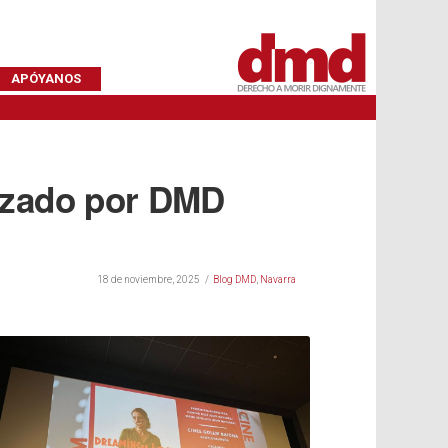
APÓYANOS
nizado por DMD
18 de noviembre, 2025
Blog DMD
,
Navarra