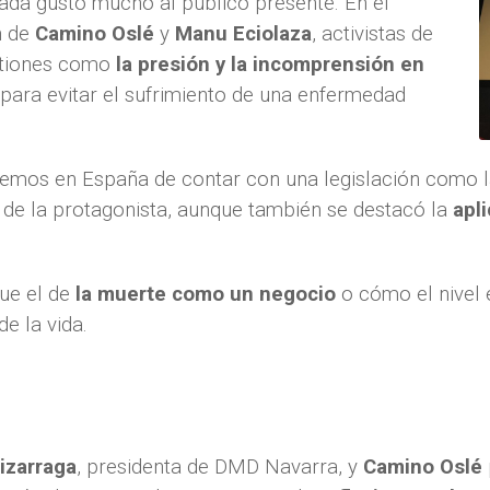
ada gustó mucho al público presente. En el
n de
Camino Oslé
y
Manu Eciolaza
, activistas de
tiones como
la presión y la incomprensión en
para evitar el sufrimiento de una enfermedad
nemos en España de contar con una legislación como l
 de la protagonista, aunque también se destacó la
apli
fue el de
la muerte como un negocio
o cómo el nivel
e la vida.
izarraga
, presidenta de DMD Navarra, y
Camino Oslé