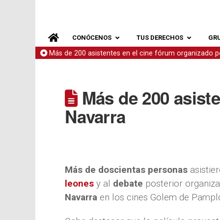
CONÓCENOS
TUS DERECHOS
GR
Más de 200 asistentes en el cine fórum organizado 
Más de 200 asiste
Navarra
Más de doscientas personas
asistier
leones
y al
debate
posterior organiz
Navarra
en los cines Golem de Pamplo