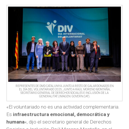
REPRESENTES DE DMD CATALUNYA JUNTO A RESTO DE GALARDONADOS EN
EL DÍA DEL VOLUNTARIADO 2025, JUNTO A RAÚL MORENO MONTAÑA,
SECRETARIO GENERAL DE DERECHOS SOCIALES E INCLUSIÓN DE LA
GENERALITAT. (IMAGEN: GOVERN.CAT).
«El voluntariado no es una actividad complementaria.
Es
infraestructura emocional, democrática y
humana
«, dijo el secretario general de Derechos