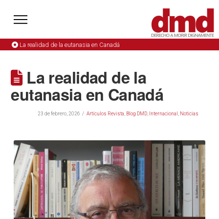
La realidad de la eutanasia en Canadá
La realidad de la
eutanasia en Canadá
23 de febrero, 2026
Artículos Revista
,
Blog DMD
,
Internacional
,
Noticias