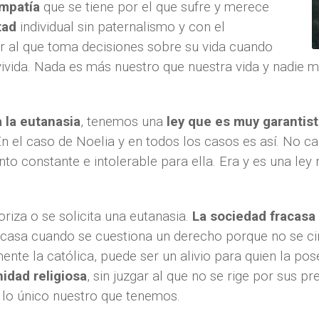
mpatía
que se tiene por el que sufre y merece
tad
individual sin paternalismo y con el
 al que toma decisiones sobre su vida cuando
 vivida. Nada es más nuestro que nuestra vida y nadie
a la eutanasia
, tenemos una
ley que es muy garantist
 En el caso de Noelia y en todos los casos es así. No
to constante e intolerable para ella. Era y es una le
riza o se solicita una eutanasia.
La sociedad fracasa
asa cuando se cuestiona un derecho porque no se ciñ
ente la católica, puede ser un alivio para quien la po
idad religiosa
, sin juzgar al que no se rige por sus p
i lo único nuestro que tenemos.