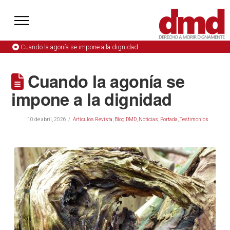
Cuando la agonía se impone a la dignidad
Cuando la agonía se
impone a la dignidad
10 de abril, 2026
Artículos Revista
,
Blog DMD
,
Noticias
,
Portada
,
Testimonios