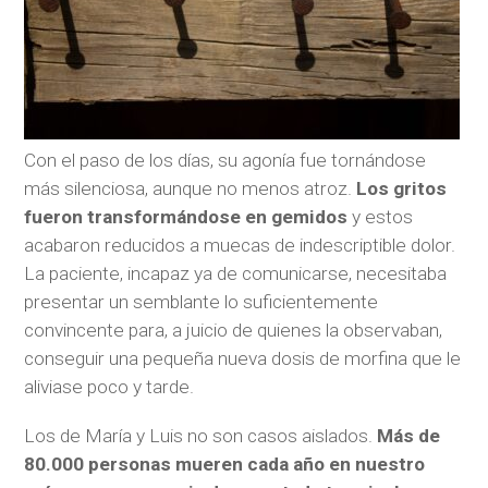
Con el paso de los días, su agonía fue tornándose
más silenciosa, aunque no menos atroz.
Los gritos
fueron transformándose en gemidos
y estos
acabaron reducidos a muecas de indescriptible dolor.
La paciente, incapaz ya de comunicarse, necesitaba
presentar un semblante lo suficientemente
convincente para, a juicio de quienes la observaban,
conseguir una pequeña nueva dosis de morfina que le
aliviase poco y tarde.
Los de María y Luis no son casos aislados.
Más de
80.000 personas mueren cada año en nuestro