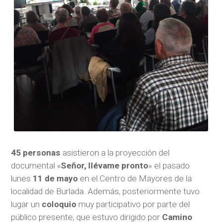
45 personas
asistieron a la proyección del
documental «
Señor, llévame pronto
» el pasado
lunes
11 de mayo
en el Centro de Mayores de la
localidad de Burlada. Además, posteriormente tuvo
lugar un
coloquio
muy participativo por parte del
público presente, que estuvo dirigido por
Camino