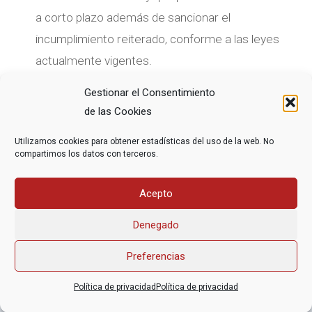
a corto plazo además de sancionar el
incumplimiento reiterado, conforme a las leyes
actualmente vigentes.
Gestionar el Consentimiento
de las Cookies
COMPARTE ESTE ARTÍCULO
Utilizamos cookies para obtener estadísticas del uso de la web. No
compartimos los datos con terceros.
Acepto
Denegado
Preferencias
Asociación Federal Derecho a Morir Dignamente (DMD)
Política de privacidad
Política de privacidad
informacion@derechoamorir.org
- 91 369 17 46