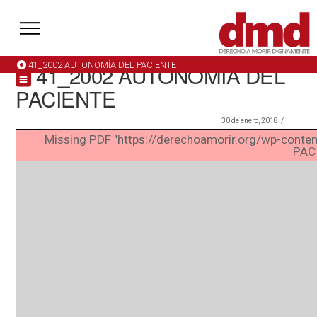
41_2002 AUTONOMÍA DEL PACIENTE
41_2002 AUTONOMÍA DEL
PACIENTE
30 de enero, 2018
Missing PDF "https://derechoamorir.org/wp-c
PACI