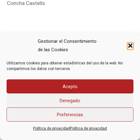
Concha Castells
Gestionar el Consentimiento
de las Cookies
Asociación Federal Derecho a Morir Dignamente (DMD)
informacion@derechoamorir.org
- 91 369 17 46
Utilizamos cookies para obtener estadísticas del uso de la web. No
compartimos los datos con terceros.
Acepto
Denegado
Preferencias
Política de privacidad
Política de privacidad