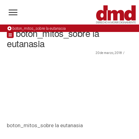
boton_mitos_sobre la eutanasia
boton_mitos_sobre la
eutanasia
20 de marzo, 2018
boton_mitos_sobre la eutanasia