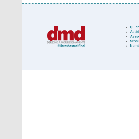
Quié
Acció
Ases
Sensi
Nomb