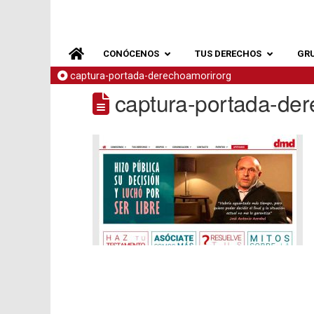
CONÓCENOS
TUS DERECHOS
GR
captura-portada-derechoamorirorg
captura-portada-der