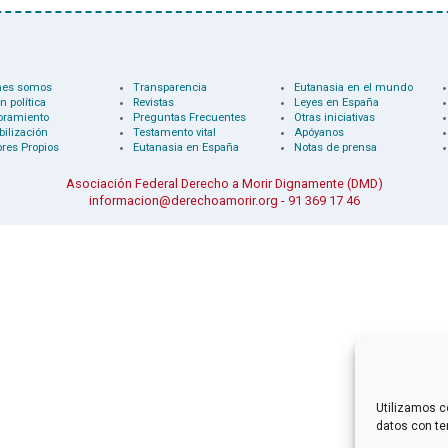
nes somos
Transparencia
Eutanasia en el mundo
n política
Revistas
Leyes en España
oramiento
Preguntas Frecuentes
Otras iniciativas
bilización
Testamento vital
Apóyanos
res Propios
Eutanasia en España
Notas de prensa
Asociación Federal Derecho a Morir Dignamente (DMD)
informacion@derechoamorir.org
- 91 369 17 46
Utilizamos c
datos con te