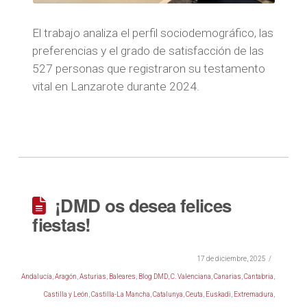
El trabajo analiza el perfil sociodemográfico, las
preferencias y el grado de satisfacción de las
527 personas que registraron su testamento
vital en Lanzarote durante 2024.
¡DMD os desea felices
fiestas!
17 de diciembre, 2025
Andalucía
,
Aragón
,
Asturias
,
Baleares
,
Blog DMD
,
C. Valenciana
,
Canarias
,
Cantabria
,
Castilla y León
,
Castilla-La Mancha
,
Catalunya
,
Ceuta
,
Euskadi
,
Extremadura
,