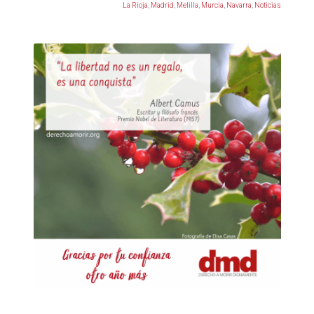
La Rioja
,
Madrid
,
Melilla
,
Murcia
,
Navarra
,
Noticias