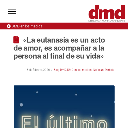
DMD en los medios
«La eutanasia es un acto
de amor, es acompañar a la
persona al final de su vida»
18 de febrero, 2026
Blog DMD
,
DMD en los medios
,
Noticias
,
Portada