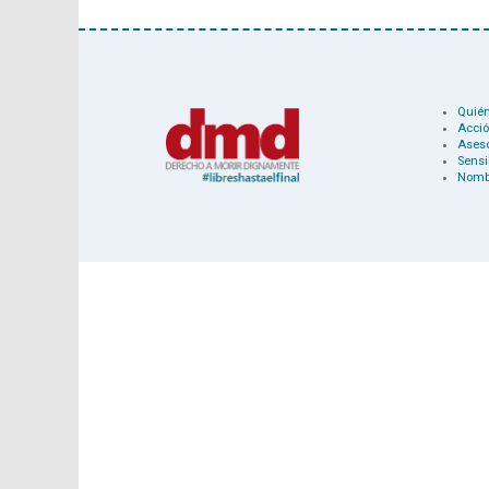
Quié
Acció
Ases
Sensi
Nomb