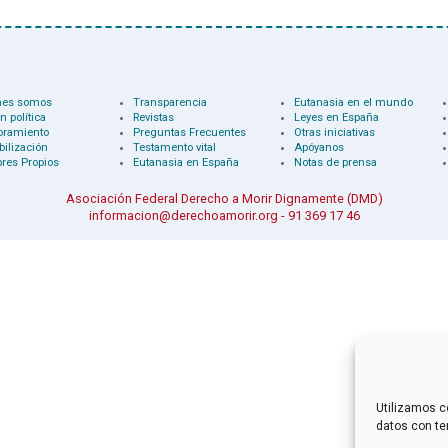
nes somos
Transparencia
Eutanasia en el mundo
n política
Revistas
Leyes en España
oramiento
Preguntas Frecuentes
Otras iniciativas
bilización
Testamento vital
Apóyanos
res Propios
Eutanasia en España
Notas de prensa
Asociación Federal Derecho a Morir Dignamente (DMD)
informacion@derechoamorir.org
- 91 369 17 46
Utilizamos c
datos con te