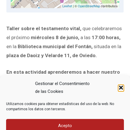
Leaflet
| ©
OpenStreetMap
contributors
Taller sobre el testamento vital,
que celebraremos
el próximo
miércoles 8 de junio,
a las
17:00 horas,
en la
Biblioteca municipal del Fontán,
situada en la
plaza de Daoiz y Velarde 11, de Oviedo.
En esta actividad aprenderemos a hacer nuestro
propio testamento vital, descubriremos su
Gestionar el Consentimiento
utilidad y resolveremos todas las dudas que
de las Cookies
puedan surgir.
Utilizamos cookies para obtener estadísticas del uso de la web. No
compartimos los datos con terceros.
La entrada será libre hasta completar aforo y
para
participar no hace falta ser socio o socia, ni
Acepto