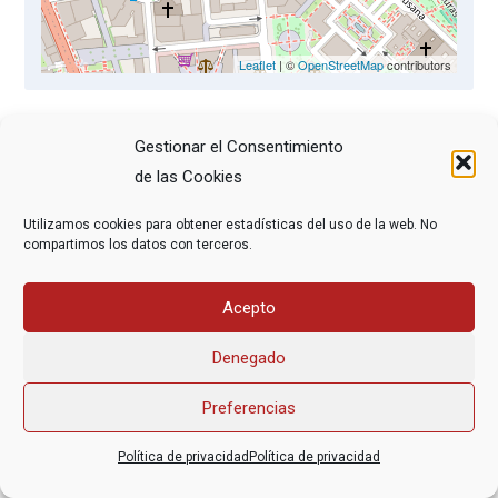
Leaflet
| ©
OpenStreetMap
contributors
Gestionar el Consentimiento
DMD Asturias
ofrece asesoramiento sobre los
de las Cookies
derechos sanitarios al final de la vida. Las personas
interesadas pueden acudir al Centro Social «Villa
Utilizamos cookies para obtener estadísticas del uso de la web. No
compartimos los datos con terceros.
Magdalena» (Av. De Galicia, 2) en Oviedo.
Acepto
Denegado
Asociación Federal Derecho a Morir Dignamente (DMD)
informacion@derechoamorir.org
- 91 369 17 46
Preferencias
Política de privacidad
Política de privacidad