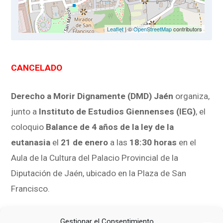
Leaflet
| ©
OpenStreetMap
contributors
CANCELADO
Derecho a Morir Dignamente (DMD) Jaén
organiza,
junto a
Instituto de Estudios Giennenses (IEG)
, el
coloquio
Balance de 4 años de la ley de la
eutanasia
el
21 de enero
a las
18:30 horas
en el
Aula de la Cultura del Palacio Provincial de la
Diputación de Jaén, ubicado en la Plaza de San
Francisco.
En este coloquio, presentado y moderado por
José
Gestionar el Consentimiento