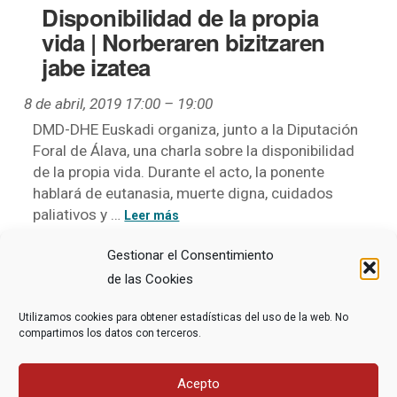
Disponibilidad de la propia
vida | Norberaren bizitzaren
jabe izatea
8 de abril, 2019 17:00
–
19:00
DMD-DHE Euskadi organiza, junto a la Diputación
Foral de Álava, una charla sobre la disponibilidad
de la propia vida. Durante el acto, la ponente
hablará de eutanasia, muerte digna, cuidados
paliativos y …
Gestionar el Consentimiento
Eventos posteriores
→
de las Cookies
Utilizamos cookies para obtener estadísticas del uso de la web. No
compartimos los datos con terceros.
Acepto
1
2
3
...
8