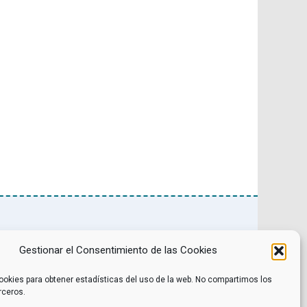
Noticias
Contacto
Gestionar el Consentimiento de las Cookies
Internacional
Eventos
Archivo
Política de privacidad
Libros recomendados
Facebook
ookies para obtener estadísticas del uso de la web. No compartimos los
Películas recomendadas
Twitter
rceros.