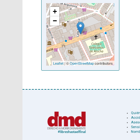
+
−
Leaflet
| ©
OpenStreetMap
contributors
Quié
Acció
Ases
Sensi
Nomb