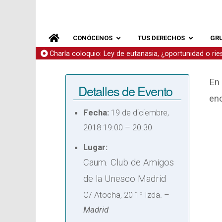
CONÓCENOS
TUS DERECHOS
GR
Charla coloquio: Ley de eutanasia, ¿oportunidad o ri
En 
Detalles de Evento
enc
Fecha:
19 de diciembre,
2018 19:00
–
20:30
Lugar:
Caum. Club de Amigos
de la Unesco Madrid
C/ Atocha, 20 1º Izda. –
Madrid