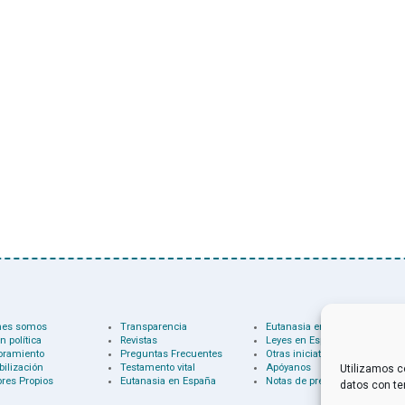
nes somos
Transparencia
Eutanasia en el mundo
n política
Revistas
Leyes en España
oramiento
Preguntas Frecuentes
Otras iniciativas
bilización
Testamento vital
Apóyanos
Utilizamos c
res Propios
Eutanasia en España
Notas de prensa
datos con te