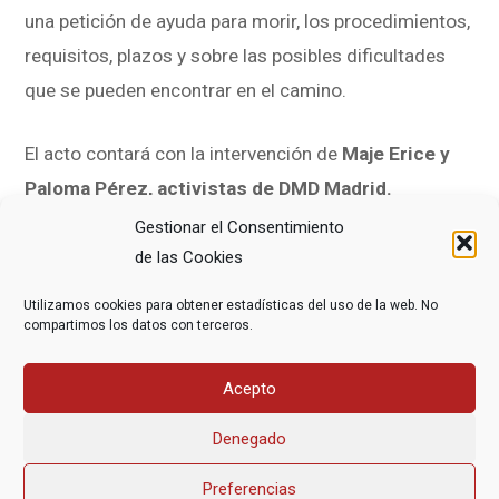
una petición de ayuda para morir, los procedimientos,
requisitos, plazos y sobre las posibles dificultades
que se pueden encontrar en el camino.
El acto contará con la intervención de
Maje Erice y
Paloma Pérez, activistas de DMD Madrid.
Gestionar el Consentimiento
ENTRADA LIBRE HASTA COMPLETAR AFORO
de las Cookies
Utilizamos cookies para obtener estadísticas del uso de la web. No
También te recordamos que las actividades
compartimos los datos con terceros.
divulgativas de DMD son gratuitas y abiertas a toda la
ciudadanía.
Difunde y comparte nuestras
Acepto
actividades.
Denegado
Preferencias