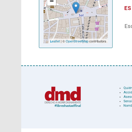
−
ES
Esc
Leaflet
| ©
OpenStreetMap
contributors
Quié
Acció
Ases
Sensi
Nomb