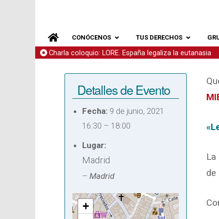
CONÓCENOS
TUS DERECHOS
GR
Charla coloquio: LORE. España legaliza la eutanasia
Qu
Detalles de Evento
MI
Fecha:
9 de junio, 2021
16:30
–
18:00
«L
Lugar:
La 
Madrid
de 
–
Madrid
Co
+