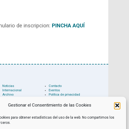
mulario de inscripcion:
PINCHA AQUÍ
Noticias
Contacto
Internacional
Eventos
Archivo
Política de privacidad
Libros recomendados
Facebook
Películas recomendadas
Twitter
Gestionar el Consentimiento de las Cookies
ookies para obtener estadísticas del uso de la web. No compartimos los
rceros.