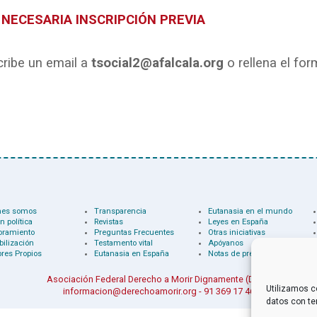
 NECESARIA INSCRIPCIÓN PREVIA
ribe un email a
tsocial2@afalcala.org
o rellena el for
nes somos
Transparencia
Eutanasia en el mundo
n política
Revistas
Leyes en España
oramiento
Preguntas Frecuentes
Otras iniciativas
bilización
Testamento vital
Apóyanos
res Propios
Eutanasia en España
Notas de prensa
Asociación Federal Derecho a Morir Dignamente (DMD)
Utilizamos c
informacion@derechoamorir.org
- 91 369 17 46
datos con te