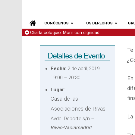
CONÓCENOS
TUS DERECHOS
GR
Charla coloquio: Morir con dignidad
Te 
Detalles de Evento
¿Co
Fecha:
2 de abril, 2019
19:00
–
20:30
En 
dif
Lugar:
fin
Casa de las
Asociaciones de Rivas
La 
Avda. Deporte s/n –
Rivas-Vaciamadrid
Te