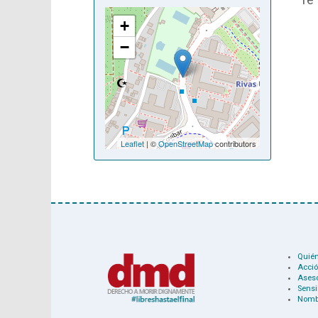
+
−
Leaflet
| ©
OpenStreetMap
contributors
Quié
Acció
Ases
Sensi
Nomb