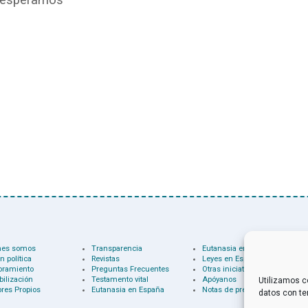
nes somos
Transparencia
Eutanasia en el mundo
n política
Revistas
Leyes en España
oramiento
Preguntas Frecuentes
Otras iniciativas
bilización
Testamento vital
Apóyanos
Utilizamos c
res Propios
Eutanasia en España
Notas de prensa
datos con te