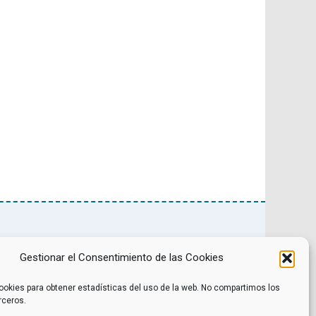
Noticias
Contacto
Gestionar el Consentimiento de las Cookies
Internacional
Eventos
Archivo
Política de privacidad
Libros recomendados
Facebook
ookies para obtener estadísticas del uso de la web. No compartimos los
Películas recomendadas
Twitter
rceros.