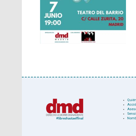
Quié
Acció
Ases
Sensi
Nomb