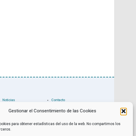
Noticias
Contacto
Internacional
Eventos
Archivo
Política de privacidad
Gestionar el Consentimiento de las Cookies
Libros recomendados
Facebook
Películas recomendadas
Twitter
ookies para obtener estadísticas del uso de la web. No compartimos los
rceros.