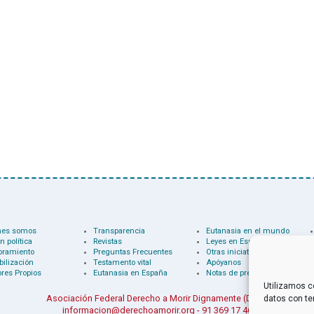
nes somos
Transparencia
Eutanasia en el mundo
n política
Revistas
Leyes en España
oramiento
Preguntas Frecuentes
Otras iniciativas
bilización
Testamento vital
Apóyanos
res Propios
Eutanasia en España
Notas de prensa
Utilizamos c
Asociación Federal Derecho a Morir Dignamente (DMD)
datos con te
informacion@derechoamorir.org
- 91 369 17 46