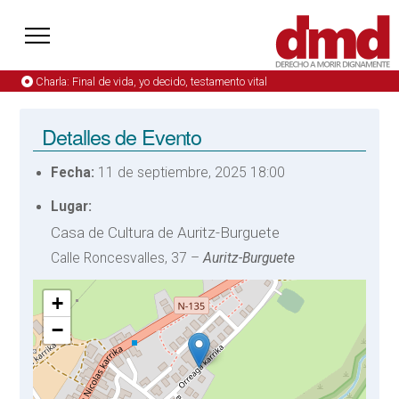
Charla: Final de vida, yo decido, testamento vital
Detalles de Evento
Fecha:
11 de septiembre, 2025 18:00
Lugar:
Casa de Cultura de Auritz-Burguete
Calle Roncesvalles, 37 –
Auritz-Burguete
+
−