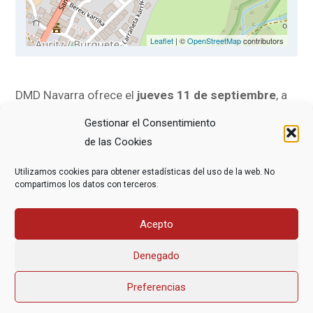
Leaflet
| ©
OpenStreetMap
contributors
DMD Navarra ofrece el
jueves 11 de septiembre
, a
las
18.00 horas
, una charla sobre el testamento vital
Gestionar el Consentimiento
y el final de vida en la sala de cultura de la localidad
de las Cookies
de Auritz-Burguete.
Utilizamos cookies para obtener estadísticas del uso de la web. No
compartimos los datos con terceros.
Organizada por la Asociación de jubilad@s N. S.
Orreaga, en la charla participarán los médicos y
Acepto
activistas de DMD,
Manu Eciolaza
y
Soco Lizarraga
.
Denegado
Preferencias