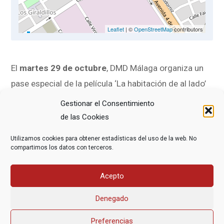
Leaflet
| ©
OpenStreetMap
contributors
El
martes 29 de octubre
, DMD Málaga organiza un
pase especial de la película ‘La habitación de al lado’
de Pedro Almodóvar en el
Cinesur Miramar
de
Gestionar el Consentimiento
Fuengirola (Calle Virgen de la Encarnación, s/n).
de las Cookies
Utilizamos cookies para obtener estadísticas del uso de la web. No
La proyección es a las
18.00 horas
, y las entradas se
compartimos los datos con terceros.
pueden adquirir en la
página web
de la sala y en
taquilla a dos euros para mayores de 60 años. Tras la
Acepto
proyección habrá un coloquio a cargo de DMD.
Denegado
Preferencias