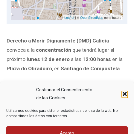
Leaflet
| ©
OpenStreetMap
contributors
Derecho a Morir Dignamente (DMD) Galicia
convoca a la
concentración
que tendrá lugar el
próximo
lunes 12 de enero
a las
12:00 horas
en la
Plaza do Obradoiro
, en
Santiago de Compostela.
El 12 de enero se recordará de nuevo la
muerte de
Gestionar el Consentimiento
Ramón Sampedro hace 28 años
,
referente
de las Cookies
indiscutible por la muerte digna
y la
eutanasia
,
Utilizamos cookies para obtener estadísticas del uso de la web. No
tanto en nuestro país como a nivel internacional.
compartimos los datos con terceros.
Desde DMD Galicia seguiremos luchando por la
Declaración del 12 de enero como el Día de la
Acepto