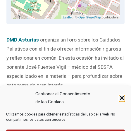
Leaflet
| ©
OpenStreetMap
contributors
DMD Asturias
organiza un foro sobre los Cuidados
Paliativos con el fin de ofrecer información rigurosa
y reflexionar en común. En esta ocasión ha invitado al
ponente José Fuentes Vigil – médico del SESPA
especializado en la materia – para profundizar sobre
este tema de gran interés .
Gestionar el Consentimiento
Te esperamos el próximo 5 de octubre en el Centro
de las Cookies
Social «Ciudad Naranco» de Oviedo a las 18:30.
Utilizamos cookies para obtener estadísticas del uso de la web. No
compartimos los datos con terceros.