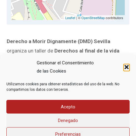
Leaflet
| ©
OpenStreetMap
contributors
Derecho a Morir Dignamente (DMD) Sevilla
organiza un taller de
Derechos al final de la vida
(documento de voluntades anticipadas) el jueves
28
Gestionar el Consentimiento
de mayo
a las 18:00 horas en el
Centro de
de las Cookies
Formación de CSIF Sevilla
, ubicada en la calle Lope
Utilizamos cookies para obtener estadísticas del uso de la web. No
de Vega, 21 (esquina con la calle José Laguillo), de
compartimos los datos con terceros.
Sevilla.
Acepto
¡Te esperamos!
Denegado
Preferencias