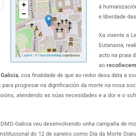
+
á humanización
−
e liberdade da
Xa vixente a L
Eutanasia, rea
acto na praia 
Leaflet
| ©
OpenStreetMap
contributors
ao
recoñecemen
Galicia
, coa finalidade de que ao redor desa data a soc
 para progresar na dignificación da morte na nosa soc
sións, atendendo as súas necesidades e a dor e o su
 DMD-Galicia veu desenvolvendo unha campaña de mobi
stitucional do 12 de xaneiro como Día da Morte Digna e