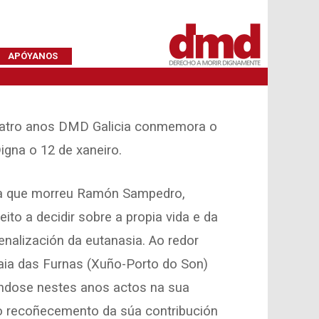
APÓYANOS
catro anos DMD Galicia conmemora o
igna o 12 de xaneiro.
na que morreu Ramón Sampedro,
ito a decidir sobre a propia vida e da
penalización da eutanasia. Ao redor
raia das Furnas (Xuño-Porto do Son)
ándose nestes anos actos na sua
o recoñecemento da súa contribución