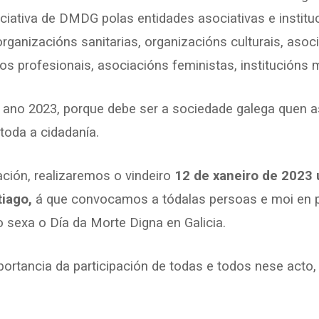
iciativa de DMDG polas entidades asociativas e instituci
rganizacións sanitarias, organizacións culturais, aso
s profesionais, asociacións feministas, institucións m
 ano 2023, porque debe ser a sociedade galega quen 
toda a cidadanía.
ión, realizaremos o vindeiro
12 de xaneiro de 2023 
iago,
á que convocamos a tódalas persoas e moi en p
ro sexa o Día da Morte Digna en Galicia.
portancia da participación de todas e todos nese acto