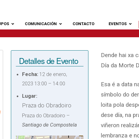
UPOS
COMUNICACIÓN
CONTACTO
EVENTOS
Dende hai xa 
Detalles de Evento
Día da Morte D
Fecha:
12 de enero,
2023 13:00
–
14:00
Esa é a data 
símbolo do dere
Lugar:
loita pola des
Praza do Obradoiro
dese día, na p
Praza do Obradoiro –
Santiago de Compostela
viñeron realiz
lembranza e n